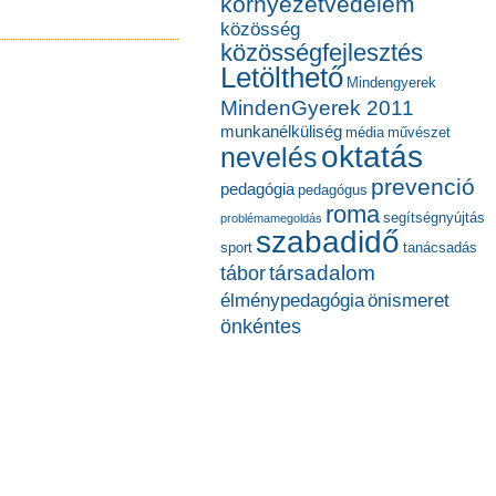
környezetvédelem
közösség
közösségfejlesztés
Letölthető
Mindengyerek
MindenGyerek 2011
munkanélküliség
média
művészet
oktatás
nevelés
prevenció
pedagógia
pedagógus
roma
segítségnyújtás
problémamegoldás
szabadidő
sport
tanácsadás
társadalom
tábor
élménypedagógia
önismeret
önkéntes