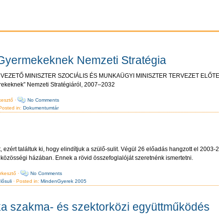
Gyermekeknek Nemzeti Stratégia
 VEZETŐ MINISZTER SZOCIÁLIS ÉS MUNKAÜGYI MINISZTER TERVEZET ELŐT
rekeknek” Nemzeti Stratégiáról, 2007–2032
esztő ·
No Comments
Posted in:
Dokumentumtár
 ezért találtuk ki, hogy elindítjuk a szülő-sulit. Végül 26 előadás hangzott el 200
 közösségi házában. Ennek a rövid összefoglalóját szeretnénk ismertetni.
rkesztő ·
No Comments
lősuli
· Posted in:
MindenGyerek 2005
ka szakma- és szektorközi együttműködés