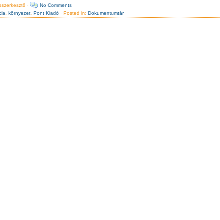
szerkesztő ·
No Comments
cia
,
környezet
,
Pont Kiadó
· Posted in:
Dokumentumtár