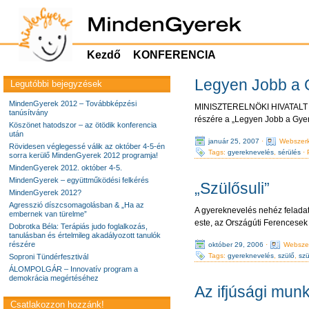
Kezdő
KONFERENCIA
Legyen Jobb a 
Legutóbbi bejegyzések
MindenGyerek 2012 – Továbbképzési
MINISZTERELNÖKI HIVATALT
tanúsítvány
részére a „Legyen Jobb a Gye
Köszönet hatodszor – az ötödik konferencia
után
január 25, 2007
·
Webszerk
Rövidesen véglegessé válik az október 4-5-én
Tags:
gyereknevelés
,
sérülés
· 
sorra kerülő MindenGyerek 2012 programja!
MindenGyerek 2012. október 4-5.
MindenGyerek – együttműködési felkérés
„Szülősuli”
MindenGyerek 2012?
Agresszió díszcsomagolásban & „Ha az
A gyereknevelés nehéz feladat,
embernek van türelme”
este, az Országúti Ferencesek
Dobrotka Béla: Terápiás judo foglalkozás,
tanulásban és értelmileg akadályozott tanulók
részére
október 29, 2006
·
Websze
Tags:
gyereknevelés
,
szülő
,
szü
Soproni Tündérfesztivál
ÁLOMPOLGÁR – Innovatív program a
demokrácia megértéséhez
Az ifjúsági mun
Csatlakozzon hozzánk!