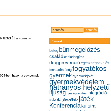
ERJESZTÉS a Kormány
Címkék
bűnmegelőzés
beteg
család
családsegítés
drogprevenció
egészségnevelés
fogyatékos
fenntarthatóság
gyermek
3-2004-ben havonta egy péntek
gyermekjóléti
gyermekvédelem
hátrányos helyzetű
ifjúság
integráció
ifjúságsegítés
játék
iskola
játszóház
Konferencia
kultúra