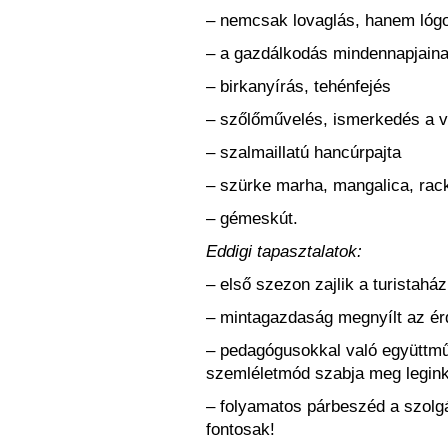
– nemcsak lovaglás, hanem lógo
– a gazdálkodás mindennapjain
– birkanyírás, tehénfejés
– szőlőművelés, ismerkedés a v
– szalmaillatú hancúrpajta
– szürke marha, mangalica, rac
– gémeskút.
Eddigi tapasztalatok:
– első szezon zajlik a turistahá
– mintagazdaság megnyílt az ér
– pedagógusokkal való együttmű
szemléletmód szabja meg legin
– folyamatos párbeszéd a szolgá
fontosak!