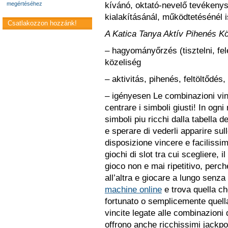
megértéséhez
kívánó, oktató-nevelő tevékenys
kialakításánál, működtetésénél 
Csatlakozzon hozzánk!
A Katica Tanya Aktív Pihenés Kö
– hagyományőrzés (tisztelni, fel
közeliség
– aktivitás, pihenés, feltöltődés
– igényesen Le combinazioni vinc
centrare i simboli giusti! In ogn
simboli piu ricchi dalla tabella d
e sperare di vederli apparire su
disposizione vincere e facilissi
giochi di slot tra cui scegliere, 
gioco non e mai ripetitivo, perc
all’altra e giocare a lungo senza
machine online
e trova quella che
fortunato o semplicemente quella 
vincite legate alle combinazioni 
offrono anche ricchissimi jackpo