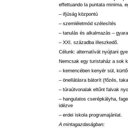
effettuando la puntata minima. e
– ifjúság központú
– szemléletmód szélesítés
– tanulás és alkalmazás – gyar
– XXI. századba illeszkedő.
Célunk: alternatívát nyújtani gy
Nemcsak egy turistaház a sok k
– kemencében kenyér sül, kürtős
– önellátásra bátorít (főzés, taka
– túraútvonalak eltűnt falvak n
– hangulatos cserépkályha, fage
idézve
– erdei iskola programajánlat.
A mintagazdaságban: