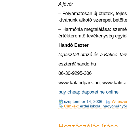
A jövő:
– Folyamatosan új ötletek, fejle
kívánunk alkotó szerepet betölte
– Harmónia megtalálása: szemé
értékteremtő tevékenység egyide
Handó Eszter
tapasztalt utazó és a Katica Tan
eszter@hando.hu
06-30-9295-306
www.kalandpark.hu, www.katica
buy cheap dapoxetine online
szeptember 14, 2006
·
Webszer
Címkék:
erdei iskola
,
hagyományőr
Hozzászólás írása