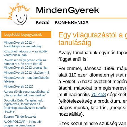
Kezdő
KONFERENCIA
Egy világutazástól a
Legutóbbi bejegyzések
tanulásáig
MindenGyerek 2012 –
Továbbképzési tanúsítvány
Köszönet hatodszor – az ötödik
Avagy tanulhatunk egymás tapasz
konferencia után
függetlenül is!
Rövidesen véglegessé válik az
október 4-5-én sorra kerülő
MindenGyerek 2012 programja!
Férjemmel, Jánossal 1999. május
MindenGyerek 2012. október 4-5.
alatt 110 ezer kilométernyi utat
MindenGyerek – együttműködési
a Földet. A hazajövetellel megér
felkérés
MindenGyerek 2012?
átadni, másokat is megismerésre
Agresszió díszcsomagolásban &
multinacionális
70-453
cégeknél 
„Ha az embernek van türelme”
(elkötelezettség a produktum, e
Dobrotka Béla: Terápiás judo
foglalkozás, tanulásban és
alapos munka, kitartás, „megcsi
értelmileg akadályozott tanulók
részére
hozzáállás).
Soproni Tündérfesztivál
ÁLOMPOLGÁR – Innovatív
Ezek közül mindre szükség van 
program a demokrácia