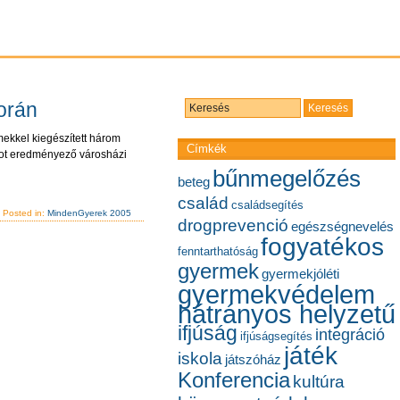
során
ekkel kiegészített három
Címkék
atot eredményező városházi
bűnmegelőzés
beteg
család
családsegítés
 Posted in:
MindenGyerek 2005
drogprevenció
egészségnevelés
fogyatékos
fenntarthatóság
gyermek
gyermekjóléti
gyermekvédelem
hátrányos helyzetű
ifjúság
integráció
ifjúságsegítés
játék
iskola
játszóház
Konferencia
kultúra