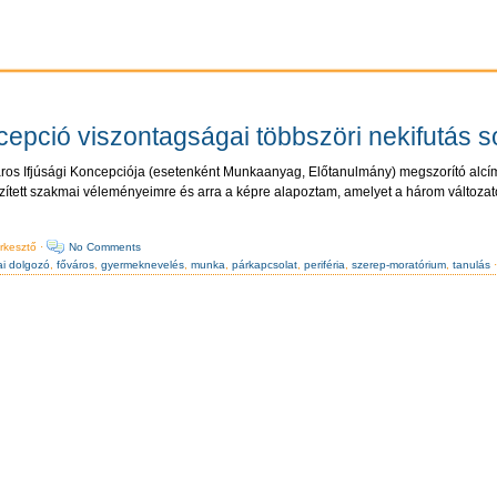
ncepció viszontagságai többszöri nekifutás 
os Ifjúsági Koncepciója (esetenként Munkaanyag, Előtanulmány) megszorító alcím
szített szakmai véleményeimre és arra a képre alapoztam, amelyet a három változ
rkesztő ·
No Comments
kai dolgozó
,
főváros
,
gyermeknevelés
,
munka
,
párkapcsolat
,
periféria
,
szerep-moratórium
,
tanulás
·