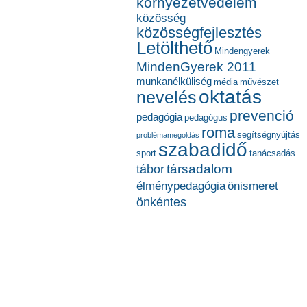
környezetvédelem
közösség
közösségfejlesztés
Letölthető
Mindengyerek
MindenGyerek 2011
munkanélküliség
média
művészet
oktatás
nevelés
prevenció
pedagógia
pedagógus
roma
segítségnyújtás
problémamegoldás
szabadidő
sport
tanácsadás
társadalom
tábor
élménypedagógia
önismeret
önkéntes