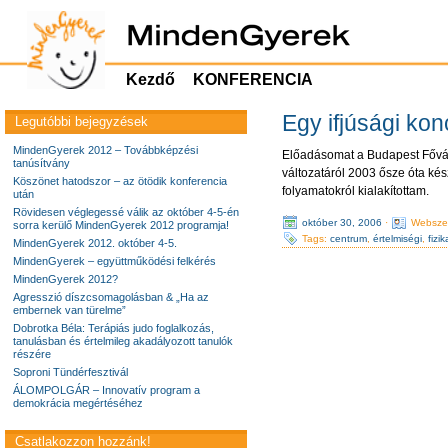
Kezdő
KONFERENCIA
Egy ifjúsági ko
Legutóbbi bejegyzések
MindenGyerek 2012 – Továbbképzési
Előadásomat a Budapest Fővár
tanúsítvány
változatáról 2003 ősze óta ké
Köszönet hatodszor – az ötödik konferencia
folyamatokról kialakítottam.
után
Rövidesen véglegessé válik az október 4-5-én
október 30, 2006
·
Websze
sorra kerülő MindenGyerek 2012 programja!
Tags:
centrum
,
értelmiségi
,
fizi
MindenGyerek 2012. október 4-5.
MindenGyerek – együttműködési felkérés
MindenGyerek 2012?
Agresszió díszcsomagolásban & „Ha az
embernek van türelme”
Dobrotka Béla: Terápiás judo foglalkozás,
tanulásban és értelmileg akadályozott tanulók
részére
Soproni Tündérfesztivál
ÁLOMPOLGÁR – Innovatív program a
demokrácia megértéséhez
Csatlakozzon hozzánk!