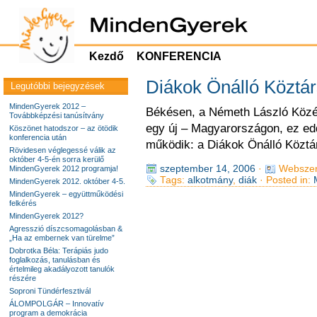
Kezdő
KONFERENCIA
Diákok Önálló Köztá
Legutóbbi bejegyzések
MindenGyerek 2012 –
Békésen, a Németh László Közé
Továbbképzési tanúsítvány
egy új – Magyarországon, ez edd
Köszönet hatodszor – az ötödik
konferencia után
működik: a Diákok Önálló Közt
Rövidesen véglegessé válik az
október 4-5-én sorra kerülő
szeptember 14, 2006
·
Webszer
MindenGyerek 2012 programja!
Tags:
alkotmány
,
diák
· Posted in:
MindenGyerek 2012. október 4-5.
MindenGyerek – együttműködési
felkérés
MindenGyerek 2012?
Agresszió díszcsomagolásban &
„Ha az embernek van türelme”
Dobrotka Béla: Terápiás judo
foglalkozás, tanulásban és
értelmileg akadályozott tanulók
részére
Soproni Tündérfesztivál
ÁLOMPOLGÁR – Innovatív
program a demokrácia