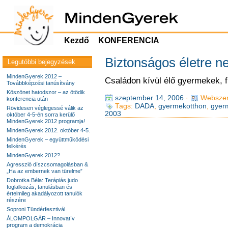
Kezdő
KONFERENCIA
Biztonságos életre n
Legutóbbi bejegyzések
MindenGyerek 2012 –
Családon kívül élő gyermekek, 
Továbbképzési tanúsítvány
Köszönet hatodszor – az ötödik
szeptember 14, 2006
·
Webszer
konferencia után
Tags:
DADA
,
gyermekotthon
,
gyer
Rövidesen véglegessé válik az
2003
október 4-5-én sorra kerülő
MindenGyerek 2012 programja!
MindenGyerek 2012. október 4-5.
MindenGyerek – együttműködési
felkérés
MindenGyerek 2012?
Agresszió díszcsomagolásban &
„Ha az embernek van türelme”
Dobrotka Béla: Terápiás judo
foglalkozás, tanulásban és
értelmileg akadályozott tanulók
részére
Soproni Tündérfesztivál
ÁLOMPOLGÁR – Innovatív
program a demokrácia