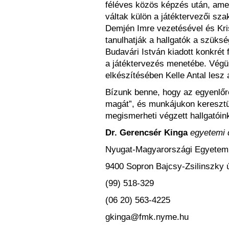
féléves közös képzés után, amel
váltak külön a játéktervezői sza
Demjén Imre vezetésével és Krist
tanulhatják a hallgatók a szüks
Budavári István kiadott konkrét 
a játéktervezés menetébe. Végü
elkészítésében Kelle Antal lesz 
Bízunk benne, hogy az egyenlőre
magát”, és munkájukon keresztü
megismerheti végzett hallgatóin
Dr. Gerencsér Kinga
egyetemi
Nyugat-Magyarországi Egyetem 
9400 Sopron Bajcsy-Zsilinszky ú
(99) 518-329
(06 20) 563-4225
gkinga@fmk.nyme.hu