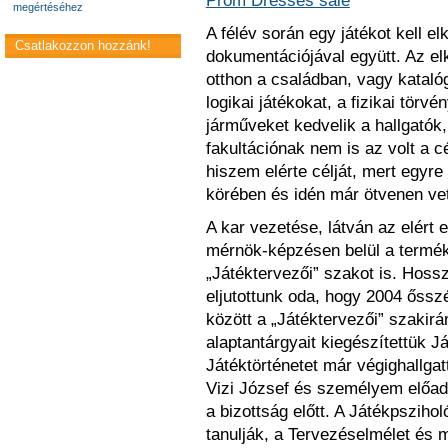
Prom Dresses sale
megértéséhez
A félév során egy játékot kell el
Csatlakozzon hozzánk!
dokumentációjával együtt. Az el
otthon a családban, vagy kataló
logikai játékokat, a fizikai tör
járműveket kedvelik a hallgatók, 
fakultációnak nem is az volt a c
hiszem elérte célját, mert egyre
körében és idén már ötvenen vett
A kar vezetése, látván az elért 
mérnök-képzésen belül a termék
„Játéktervezői” szakot is. Hoss
eljutottunk oda, hogy 2004 őssz
között a „Játéktervezői” szakirá
alaptantárgyait kiegészítettük J
Játéktörténetet már végighallgat
Vizi József és személyem előadá
a bizottság előtt. A Játékpszih
tanulják, a Tervezéselmélet és 