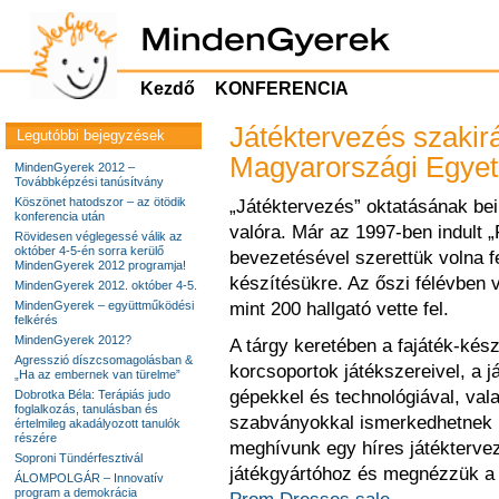
Kezdő
KONFERENCIA
Játéktervezés szakir
Legutóbbi bejegyzések
Magyarországi Egye
MindenGyerek 2012 –
Továbbképzési tanúsítvány
Köszönet hatodszor – az ötödik
„Játéktervezés” oktatásának bei
konferencia után
valóra. Már az 1997-ben indult „
Rövidesen véglegessé válik az
október 4-5-én sorra kerülő
bevezetésével szerettük volna fe
MindenGyerek 2012 programja!
készítésükre.
Az őszi félévben v
MindenGyerek 2012. október 4-5.
MindenGyerek – együttműködési
mint 200 hallgató vette fel.
felkérés
MindenGyerek 2012?
A tárgy keretében a fajáték-kész
Agresszió díszcsomagolásban &
korcsoportok játékszereivel, a j
„Ha az embernek van türelme”
gépekkel és technológiával, val
Dobrotka Béla: Terápiás judo
foglalkozás, tanulásban és
szabványokkal ismerkedhetnek 
értelmileg akadályozott tanulók
részére
meghívunk egy híres játéktervez
Soproni Tündérfesztivál
játékgyártóhoz és megnézzük a 
ÁLOMPOLGÁR – Innovatív
program a demokrácia