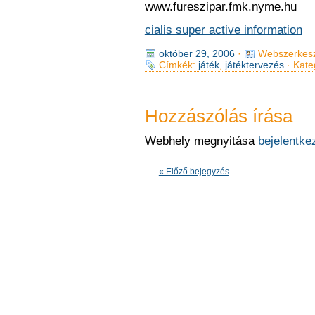
www.fureszipar.fmk.nyme.hu
cialis super active information
október 29, 2006
·
Webszerkesz
Címkék:
játék
,
játéktervezés
· Kate
Hozzászólás írása
Webhely megnyitása
bejelentke
« Előző bejegyzés