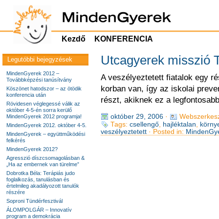
Kezdő
KONFERENCIA
Utcagyerek misszió 
Legutóbbi bejegyzések
MindenGyerek 2012 –
A veszélyeztetett fiatalok egy ré
Továbbképzési tanúsítvány
korban van, így az iskolai pre
Köszönet hatodszor – az ötödik
konferencia után
részt, akiknek ez a legfontosabb
Rövidesen véglegessé válik az
október 4-5-én sorra kerülő
október 29, 2006
·
Webszerkesz
MindenGyerek 2012 programja!
Tags:
csellengő
,
hajléktalan
,
körny
MindenGyerek 2012. október 4-5.
veszélyeztetett
· Posted in:
MindenGy
MindenGyerek – együttműködési
felkérés
MindenGyerek 2012?
Agresszió díszcsomagolásban &
„Ha az embernek van türelme”
Dobrotka Béla: Terápiás judo
foglalkozás, tanulásban és
értelmileg akadályozott tanulók
részére
Soproni Tündérfesztivál
ÁLOMPOLGÁR – Innovatív
program a demokrácia