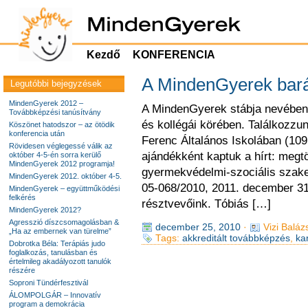
Kezdő
KONFERENCIA
A MindenGyerek bará
Legutóbbi bejegyzések
MindenGyerek 2012 –
A MindenGyerek stábja nevében 
Továbbképzési tanúsítvány
és kollégái körében. Találkozzu
Köszönet hatodszor – az ötödik
konferencia után
Ferenc Általános Iskolában (10
Rövidesen véglegessé válik az
ajándékként kaptuk a hírt: megt
október 4-5-én sorra kerülő
MindenGyerek 2012 programja!
gyermekvédelmi-szociális szak
MindenGyerek 2012. október 4-5.
05-068/2010, 2011. december 31
MindenGyerek – együttműködési
felkérés
résztvevőink. Tóbiás […]
MindenGyerek 2012?
Agresszió díszcsomagolásban &
december 25, 2010
·
Vizi Baláz
„Ha az embernek van türelme”
Tags:
akkreditált továbbképzés
,
ka
Dobrotka Béla: Terápiás judo
foglalkozás, tanulásban és
értelmileg akadályozott tanulók
részére
Soproni Tündérfesztivál
ÁLOMPOLGÁR – Innovatív
program a demokrácia