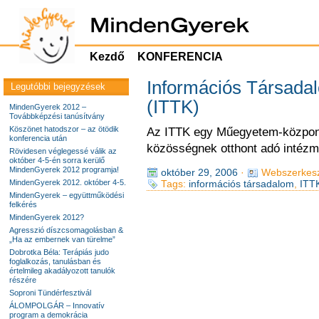
Kezdő
KONFERENCIA
Információs Társada
Legutóbbi bejegyzések
(ITTK)
MindenGyerek 2012 –
Továbbképzési tanúsítvány
Köszönet hatodszor – az ötödik
Az ITTK egy Műegyetem-központ
konferencia után
közösségnek otthont adó intézm
Rövidesen véglegessé válik az
október 4-5-én sorra kerülő
MindenGyerek 2012 programja!
október 29, 2006
·
Webszerkesz
MindenGyerek 2012. október 4-5.
Tags:
információs társadalom
,
ITT
MindenGyerek – együttműködési
felkérés
MindenGyerek 2012?
Agresszió díszcsomagolásban &
„Ha az embernek van türelme”
Dobrotka Béla: Terápiás judo
foglalkozás, tanulásban és
értelmileg akadályozott tanulók
részére
Soproni Tündérfesztivál
ÁLOMPOLGÁR – Innovatív
program a demokrácia