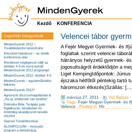
Kezdő
KONFERENCIA
Velencei tábor gyer
Legutóbbi bejegyzések
MindenGyerek 2012 –
A Fejér Megyei Gyermek- és Ifjú
Továbbképzési tanúsítvány
foglaltak szerint velencei tábor
Köszönet hatodszor – az ötödik
konferencia után
hátrányos helyzetű gyermek- és 
Rövidesen véglegessé válik az
jogosultságról érdeklődjön a me
október 4-5-én sorra kerülő
MindenGyerek 2012 programja!
Liget KempingIdőpontok: Június 1
MindenGyerek 2012. október 4-5.
éjszaka hétfőtől péntekig tartó t
MindenGyerek – együttműködési
felkérés
háromszori étkezés)Szállás: […
MindenGyerek 2012?
Agresszió díszcsomagolásban &
március 27, 2011
·
Vizi Balázs 
„Ha az embernek van türelme”
Tags:
Fejér Megyei Gyermek- és If
Dobrotka Béla: Terápiás judo
Velence
· Posted in:
Hír
foglalkozás, tanulásban és
értelmileg akadályozott tanulók
részére
Soproni Tündérfesztivál
ÁLOMPOLGÁR – Innovatív
program a demokrácia