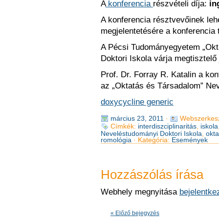
A
konferencia
részvételi díja:
in
A konferencia résztvevőinek leh
megjelentetésére a konferencia
A Pécsi Tudományegyetem „Okt
Doktori Iskola várja megtisztelő
Prof. Dr. Forray R. Katalin a ko
az „Oktatás és Társadalom” Nev
doxycycline generic
március 23, 2011
·
Webszerkes
Címkék:
interdiszciplinaritás
,
iskola
Neveléstudományi Doktori Iskola
,
okta
romológia
· Kategória:
Események
Hozzászólás írása
Webhely megnyitása
bejelentke
« Előző bejegyzés