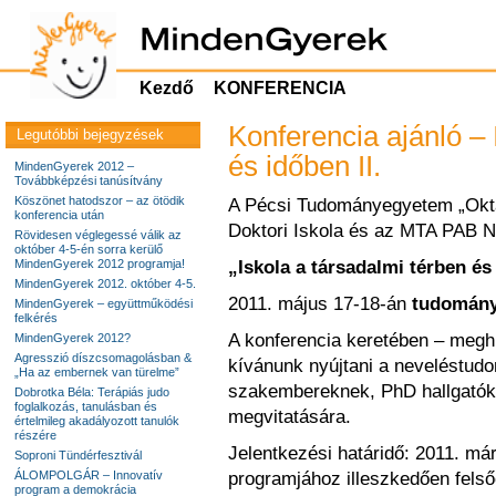
Kezdő
KONFERENCIA
Konferencia ajánló – 
Legutóbbi bejegyzések
és időben II.
MindenGyerek 2012 –
Továbbképzési tanúsítvány
Köszönet hatodszor – az ötödik
A Pécsi Tudományegyetem „Okt
konferencia után
Doktori Iskola és az MTA PAB N
Rövidesen véglegessé válik az
október 4-5-én sorra kerülő
MindenGyerek 2012 programja!
„Iskola a társadalmi térben és 
MindenGyerek 2012. október 4-5.
2011. május 17-18-án
tudományo
MindenGyerek – együttműködési
felkérés
A konferencia keretében – meghí
MindenGyerek 2012?
Agresszió díszcsomagolásban &
kívánunk nyújtani a neveléstudo
„Ha az embernek van türelme”
szakembereknek, PhD hallgatók
Dobrotka Béla: Terápiás judo
foglalkozás, tanulásban és
megvitatására.
értelmileg akadályozott tanulók
részére
Jelentkezési határidő: 2011. már
Soproni Tündérfesztivál
ÁLOMPOLGÁR – Innovatív
programjához illeszkedően felsőo
program a demokrácia