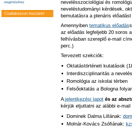
nevelésszociológiai és romológia
megértéséhez
neveléstudományi kérdések, okta
Csatlakozzon hozzánk!
bemutatásra a plenáris előadást
Amennyiben
tematikus előadás
s
az előadás legfeljebb 20 soros ab
felhívásban szereplő e-mail cím
perc.)
Tervezett szekciók:
Oktatástörténeti kutatások (
Interdiszciplinaritás a neve
Romológia az iskolai térben
Felsőoktatás a Bologna folya
A
jelentkezési lapot
és az abszt
kérjük eljuttatni az alábbi e-ma
Dominek Dalma Lillának:
dom
Molnár-Kovács Zsófiának:
kz