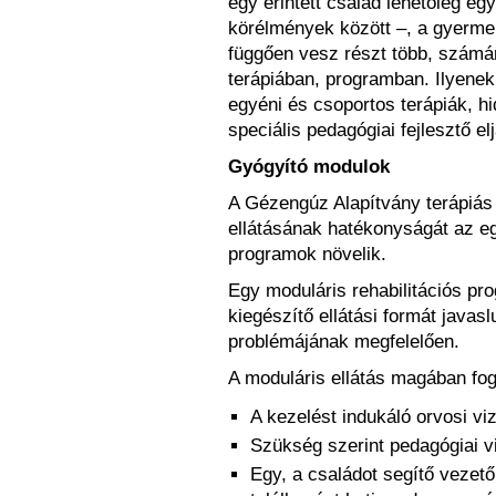
egy érintett család lehetőleg eg
körélmények között –, a gyermek
függően vesz részt több, számá
terápiában, programban. Ilyenek
egyéni és csoportos terápiák, hi
speciális pedagógiai fejlesztő el
Gyógyító modulok
A Gézengúz Alapítvány terápiás
ellátásának hatékonyságát az eg
programok növelik.
Egy moduláris rehabilitációs pr
kiegészítő ellátási formát java
problémájának megfelelően.
A moduláris ellátás magában fogl
A kezelést indukáló orvosi viz
Szükség szerint pedagógiai vi
Egy, a családot segítő vezető