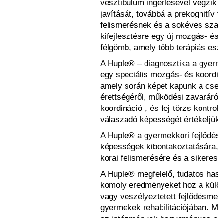
vesztibulum ingerlésével végzik
javítását, továbbá a prekognitív
felismerésnek és a sokéves sza
kifejlesztésre egy új mozgás- é
félgömb, amely több terápiás esz
A Huple® – diagnosztika a gyer
egy speciális mozgás- és koordi
amely során képet kapunk a cs
érettségéről, működési zavaráró
koordináció-, és fej-törzs kontro
válaszadó képességét értékeljük
A Huple® a gyermekkori fejlődés
képességek kibontakoztatására, 
korai felismerésére és a sike
A Huple® megfelelő, tudatos has
komoly eredményeket hoz a külö
vagy veszélyeztetett fejlődésme
gyermekek rehabilitációjában. M