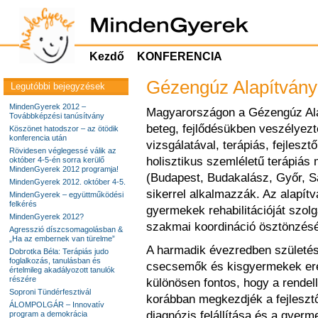
Kezdő
KONFERENCIA
Gézengúz Alapítvány
Legutóbbi bejegyzések
MindenGyerek 2012 –
Magyarországon a Gézengúz Alap
Továbbképzési tanúsítvány
beteg, fejlődésükben veszélyez
Köszönet hatodszor – az ötödik
konferencia után
vizsgálatával, terápiás, fejleszt
Rövidesen véglegessé válik az
holisztikus szemléletű terápiá
október 4-5-én sorra kerülő
MindenGyerek 2012 programja!
(Budapest, Budakalász, Győr, Sa
MindenGyerek 2012. október 4-5.
sikerrel alkalmazzák. Az alapítv
MindenGyerek – együttműködési
felkérés
gyermekek rehabilitációját szolg
MindenGyerek 2012?
szakmai koordináció ösztönzésé
Agresszió díszcsomagolásban &
„Ha az embernek van türelme”
A harmadik évezredben születési
Dobrotka Béla: Terápiás judo
foglalkozás, tanulásban és
csecsemők és kisgyermekek ere
értelmileg akadályozott tanulók
részére
különösen fontos, hogy a rendel
Soproni Tündérfesztivál
korábban megkezdjék a fejlesztő
ÁLOMPOLGÁR – Innovatív
diagnózis felállítása és a gyerm
program a demokrácia