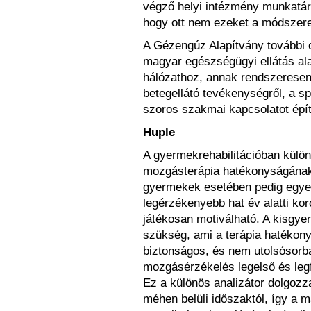
végző helyi intézmény munkatársai
hogy ott nem ezeket a módszer
A Gézengúz Alapítvány további 
magyar egészségügyi ellátás ala
hálózathoz, annak rendszeresen
betegellátó tevékenységről, a s
szoros szakmai kapcsolatot épít
Huple
A gyermekrehabilitációban külö
mozgásterápia hatékonyságának
gyermekek esetében pedig egyen
legérzékenyebb hat év alatti ko
játékosan motiválható. A kisgy
szükség, ami a terápia hatékony
biztonságos, és nem utolsósorba
mozgásérzékelés legelső és legf
Ez a különös analizátor dolgozza
méhen belüli időszaktól, így a m