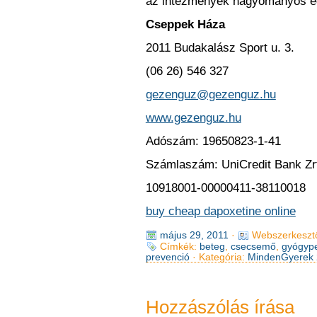
az intézmények hagyományos egy
Cseppek Háza
2011 Budakalász Sport u. 3.
(06 26) 546 327
gezenguz@gezenguz.hu
www.gezenguz.hu
Adószám: 19650823-1-41
Számlaszám: UniCredit Bank Zr
10918001-00000411-38110018
buy cheap dapoxetine online
május 29, 2011
·
Webszerkeszt
Címkék:
beteg
,
csecsemő
,
gyógyp
prevenció
· Kategória:
MindenGyerek 
Hozzászólás írása