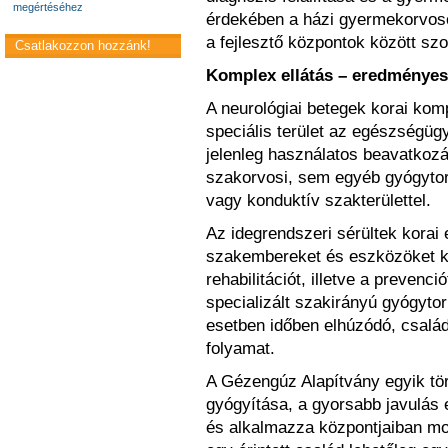
megértéséhez
érdekében a házi gyermekorvoso
a fejlesztő központok között s
Csatlakozzon hozzánk!
Komplex ellátás – eredményes
A neurológiai betegek korai komp
speciális terület az egészségüg
jelenleg használatos beavatkoz
szakorvosi, sem egyéb gyógytor
vagy konduktív szakterülettel.
Az idegrendszeri sérültek korai 
szakembereket és eszközöket k
rehabilitációt, illetve a prevenci
specializált szakirányú gyógyto
esetben időben elhúzódó, csalá
folyamat.
A Gézengúz Alapítvány egyik tö
gyógyítása, a gyorsabb javulás
és alkalmazza központjaiban modu