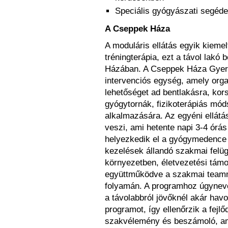
Speciális gyógyászati segéd
A Cseppek Háza
A moduláris ellátás egyik kiemel
tréningterápia, ezt a távol lakó
Házában. A Cseppek Háza Gyerm
intervenciós egység, amely orga
lehetőséget ad bentlakásra, ko
gyógytornák, fizikoterápiás mód
alkalmazására. Az egyéni ellátá
veszi, ami hetente napi 3-4 órás 
helyezkedik el a gyógymedence i
kezelések állandó szakmai felügy
környezetben, életvezetési támo
együttműködve a szakmai teamme
folyamán. A programhoz úgynevez
a távolabbról jövőknél akár hav
programot, így ellenőrzik a fej
szakvélemény és beszámoló, am