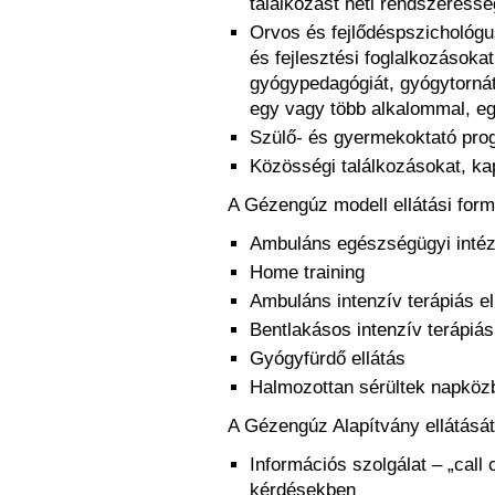
találkozást heti rendszeressé
Orvos és fejlődéspszichológus 
és fejlesztési foglalkozásokat
gyógypedagógiát, gyógytornát,
egy vagy több alkalommal, eg
Szülő- és gyermekoktató pro
Közösségi találkozásokat, ka
A Gézengúz modell ellátási form
Ambuláns egészségügyi intéz
Home training
Ambuláns intenzív terápiás el
Bentlakásos intenzív terápiás 
Gyógyfürdő ellátás
Halmozottan sérültek napközb
A Gézengúz Alapítvány ellátását
Információs szolgálat – „call 
kérdésekben