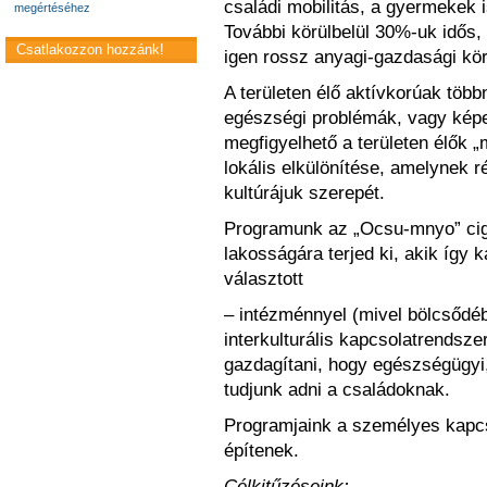
családi mobilitás, a gyermekek i
megértéséhez
További körülbelül 30%-uk idős
Csatlakozzon hozzánk!
igen rossz anyagi-gazdasági kö
A területen élő aktívkorúak töb
egészségi problémák, vagy kép
megfigyelhető a területen élők 
lokális elkülönítése, amelynek r
kultúrájuk szerepét.
Programunk az „Ocsu-mnyo” cig
lakosságára terjed ki, akik így 
választott
– intézménnyel (mivel bölcsődéb
interkulturális kapcsolatrendsze
gazdagítani, hogy egészségügyi,
tudjunk adni a családoknak.
Programjaink a személyes kapcs
építenek.
Célkitűzéseink: