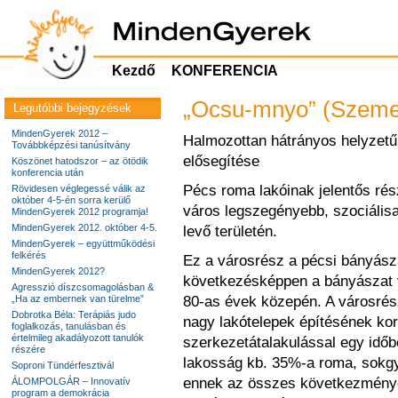
Kezdő
KONFERENCIA
„Ocsu-mnyo” (Szemem
Legutóbbi bejegyzések
MindenGyerek 2012 –
Halmozottan hátrányos helyzetű
Továbbképzési tanúsítvány
elősegítése
Köszönet hatodszor – az ötödik
konferencia után
Pécs roma lakóinak jelentős rés
Rövidesen véglegessé válik az
október 4-5-én sorra kerülő
város legszegényebb, szociálisa
MindenGyerek 2012 programja!
MindenGyerek 2012. október 4-5.
levő területén.
MindenGyerek – együttműködési
felkérés
Ez a városrész a pécsi bányásza
MindenGyerek 2012?
következésképpen a bányászat v
Agresszió díszcsomagolásban &
„Ha az embernek van türelme”
80-as évek közepén. A városrés
Dobrotka Béla: Terápiás judo
nagy lakótelepek építésének kor
foglalkozás, tanulásban és
értelmileg akadályozott tanulók
szerkezetátalakulással egy idő
részére
lakosság kb. 35%-a roma, sokg
Soproni Tündérfesztivál
ennek az összes következményé
ÁLOMPOLGÁR – Innovatív
program a demokrácia