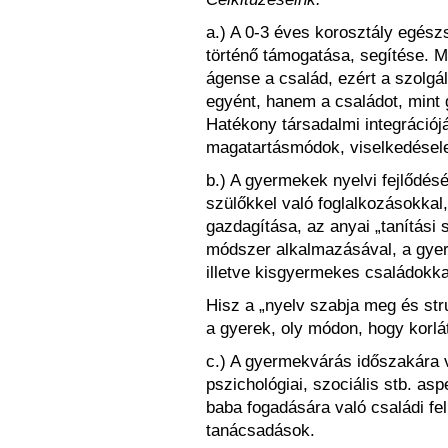
a.) A 0-3 éves korosztály egész
történő támogatása, segítése. M
ágense a család, ezért a szolgá
egyént, hanem a családot, mint
Hatékony társadalmi integrációj
magatartásmódok, viselkedésel
b.) A gyermekek nyelvi fejlődés
szülőkkel való foglalkozásokkal,
gazdagítása, az anyai „tanítási 
módszer alkalmazásával, a gye
illetve kisgyermekes családokka
Hisz a „nyelv szabja meg és str
a gyerek, oly módon, hogy korlát
c.) A gyermekvárás időszakára v
pszichológiai, szociális stb. as
baba fogadására való családi fel
tanácsadások.