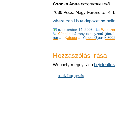
Csonka Anna
programvezető
7636 Pécs, Nagy Ferenc tér 4. I.
where can i buy dapoxetine onli
szeptember 14, 2006
·
Webszer
Címkék:
hátrányos helyzetű
,
játsz
roma
· Kategória:
MindenGyerek 200
Hozzászólás írása
Webhely megnyitása
bejelentke
« Előző bejegyzés