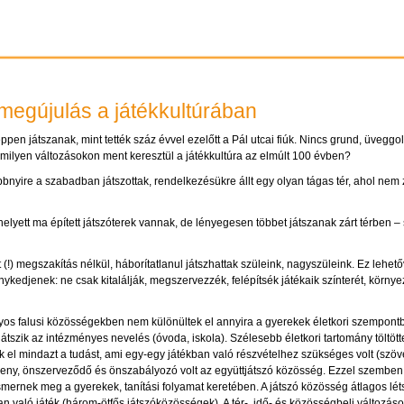
egújulás a játékkultúrában
en játszanak, mint tették száz évvel ezelőtt a Pál utcai fiúk. Nincs grund, üveggoly
milyen változásokon ment keresztül a játékkultúra az elmúlt 100 évben?
bbnyire a szabadban játszottak, rendelkezésükre állt egy olyan tágas tér, ahol ne
ő helyett ma épített játszóterek vannak, de lényegesen többet játszanak zárt térben
 (!) megszakítás nélkül, háborítatlanul játszhattak szüleink, nagyszüleink. Ez lehet
nykedjenek: ne csak kitalálják, megszervezzék, felépítsék játékaik színterét, környe
s falusi közösségekben nem különültek el annyira a gyerekek életkori szempontb
tszik az intézményes nevelés (óvoda, iskola). Szélesebb életkori tartomány töltötte
 el mindazt a tudást, ami egy-egy játékban való részvételhez szükséges volt (szöv
eny, önszerveződő és önszabályozó volt az együttjátszó közösség. Ezzel szemben
mernek meg a gyerekek, tanítási folyamat keretében. A játszó közösség átlagos l
 való játék (három-ötfős játszóközösségek). A tér-, idő- és közösségbeli változás