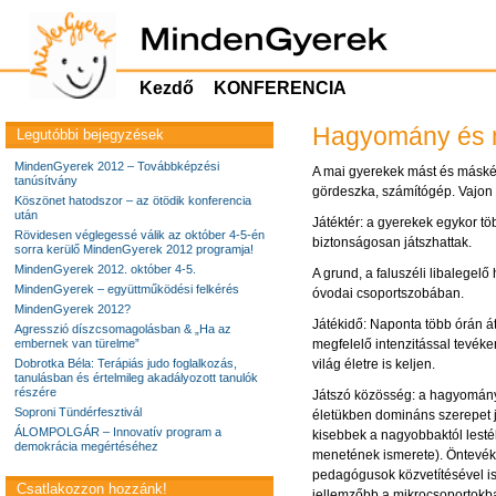
Kezdő
KONFERENCIA
Hagyomány és m
Legutóbbi bejegyzések
MindenGyerek 2012 – Továbbképzési
A mai gyerekek mást és másképp
tanúsítvány
gördeszka, számítógép. Vajon 
Köszönet hatodszor – az ötödik konferencia
után
Játéktér: a gyerekek egykor tö
Rövidesen véglegessé válik az október 4-5-én
biztonságosan játszhattak.
sorra kerülő MindenGyerek 2012 programja!
MindenGyerek 2012. október 4-5.
A grund, a faluszéli libalegel
MindenGyerek – együttműködési felkérés
óvodai csoportszobában.
MindenGyerek 2012?
Játékidő: Naponta több órán át
Agresszió díszcsomagolásban & „Ha az
embernek van türelme”
megfelelő intenzitással tevéke
Dobrotka Béla: Terápiás judo foglalkozás,
világ életre is keljen.
tanulásban és értelmileg akadályozott tanulók
részére
Játszó közösség: a hagyományo
Soproni Tündérfesztivál
életükben domináns szerepet já
ÁLOMPOLGÁR – Innovatív program a
kisebbek a nagyobbaktól lesték
demokrácia megértéséhez
menetének ismerete). Öntevék
pedagógusok közvetítésével is
Csatlakozzon hozzánk!
jellemzőbb a mikrocsoportokban