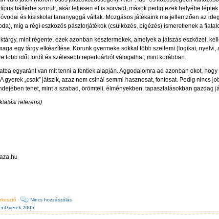
ktípus háttérbe szorult, akár teljesen el is sorvadt, mások pedig ezek helyébe lépte
 óvodai és kisiskolai tananyaggá váltak. Mozgásos játékaink ma jellemzően az ideg
abda), míg a régi eszközös pásztorjátékok (csülközés, bigézés) ismeretlenek a fiatalo
éktárgy, mint régente, ezek azonban késztermékek, amelyek a játszás eszközei, kell
aga egy tárgy elkészítése. Korunk gyermeke sokkal több szellemi (logikai, nyelvi, a
ekre több időt fordít és szélesebb repertoárból válogathat, mint korábban.
atba egyaránt van mit tenni a fentiek alapján. Aggodalomra ad azonban okot, hogy 
 A gyerek „csak” játszik, azaz nem csinál semmi hasznosat, fontosat. Pedig nincs jo
ndejében tehet, mint a szabad, örömteli, élményekben, tapasztalásokban gazdag já
ktatási referens)
aza.hu
rkesztő ·
Nincs hozzászólás
enGyerek 2005