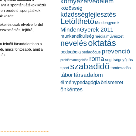
környezetvédelem
k. Ma a spontán játékok közül
közösség
en eredetű, sportjátékok
közösségfejlesztés
k között.
Letölthető
Mindengyerek
ékei és csak elvétve fordul
MindenGyerek 2011
sszociációs, fejtörő,
munkanélküliség
média
művészet
oktatás
nevelés
a felnőtt társadalomban a
bb, nincs fontosabb, amit a
prevenció
pedagógia
pedagógus
ték.
roma
segítségnyújtás
problémamegoldás
szabadidő
sport
tanácsadás
társadalom
tábor
élménypedagógia
önismeret
önkéntes