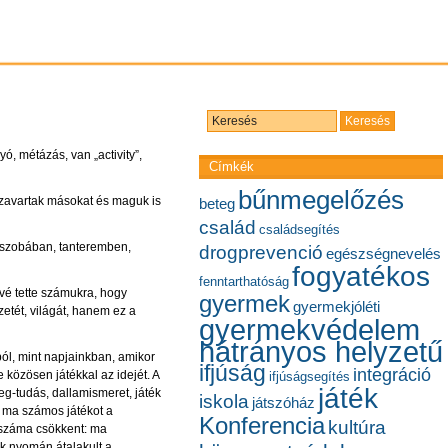
ó, métázás, van „activity”,
Címkék
bűnmegelőzés
m zavartak másokat és maguk is
beteg
család
családsegítés
 – szobában, tanteremben,
drogprevenció
egészségnevelés
fogyatékos
fenntarthatóság
ővé tette számukra, hogy
gyermek
gyermekjóléti
zetét, világát, hanem ez a
gyermekvédelem
hátrányos helyzetű
ól, mint napjainkban, amikor
ifjúság
integráció
 közösen játékkal az idejét. A
ifjúságsegítés
játék
eg-tudás, dallamismeret, játék
iskola
játszóház
 ma számos játékot a
Konferencia
kultúra
étszáma csökkent: ma
ok nyomán átalakult a