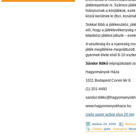
játékrepertoár is. Számos játé
hiányoznak a körjátékok, ezek
közül kerülnek ki (foci, kosárl
Sokkal több a játékeszköz, ját
elő, hogy a játéktevékenység m
kitalálós) játékot játszik – ez
A veszteség és a nyereség rov
játék megítélése megváltozott.
gyermek élete első 8-10 eszte
Sándor Ildikó
néprajzkutató (o
Hagyományok Háza
1011 Budapest Corvin tér 8.
(1) 201-4492
sandor.ildiko@hagyomanyokh
www.hagyomanyokhaza.hu
cialis super active plus 20 mg
október 29, 2006
·
Websze
Címkék:
játék
· Kategória:
Mind