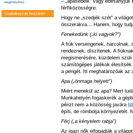
– „apasebeik” vagy édesanyjuk bi
megértéséhez
férfiközösségre.
Csatlakozzon hozzánk!
Hogy ne „szedjék szét” a világo
összerakva… Hanem, hogy tudj
Fenekedünk („ki vagyok?”)
A fiúk versengenek, harcolnak, 
rendeznek, díszítenek. A fiúkna
megismerésére, küzdelem szüli 
számítógépes játékok élesítsék 
a pengét. Itt meghatározóak az 
Apa („önmaga helyett”)
Miért menekül az apa? Mert tudá
Munkahelyén fogaskerék a gépbe
pénzt nem a közösség javára
ht
építi, de rombolja környezetét.
Férj („a kényelem rabja”)
Az igazi nők elfogadják a világo