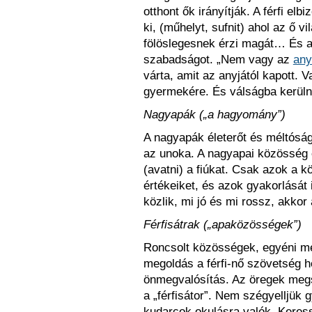
otthont ők irányítják. A férfi elbi
ki, (műhelyt, sufnit) ahol az ő v
fölöslegesnek érzi magát… És az
szabadságot. „Nem vagy az
any
várta, amit az anyjától kapott. 
gyermekére. És válságba kerüln
Nagyapák („a hagyomány”)
A nagyapák életerőt és méltóság
az unoka. A nagyapai közösség é
(avatni) a fiúkat. Csak azok a 
értékeiket, és azok gyakorlásá
közlik, mi jó és mi rossz, akkor 
Férfisátrak („apaközösségek”)
Roncsolt közösségek, egyéni mene
megoldás a férfi-nő szövetség h
önmegvalósítás. Az öregek megsz
a „férfisátor”. Nem szégyelljük
kudarcok okulásra valók. Keres