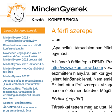
Kezdő
KONFERENCIA
A férfi szerepe
Legutóbbi bejegyzések
MindenGyerek 2012 –
Utam
Továbbképzési tanúsítvány
Köszönet hatodszor – az ötödik
„Apa nélküli társadalomban élün
konferencia után
egymást.
Rövidesen véglegessé válik az
október 4-5-én sorra kerülő
MindenGyerek 2012 programja!
A hiányzó örökség: a REND. Pusz
MindenGyerek 2012. október 4-5.
http://www.examcrowd.com
vesz
MindenGyerek – együttműködési
felkérés
eszméltem hiányára, amikor gye
MindenGyerek 2012?
jelent felnőttnek lenni. Nem e
Agresszió díszcsomagolásban &
„Ha az embernek van türelme”
Ez indított a férfiszerepek vizs
Dobrotka Béla: Terápiás judo
hanem életemért küzdve. Mögött
foglalkozás, tanulásban és
értelmileg akadályozott tanulók
Férfiak („együtt”)
részére
Soproni Tündérfesztivál
Társakkal tettem meg az utat. 
ÁLOMPOLGÁR – Innovatív
program a demokrácia